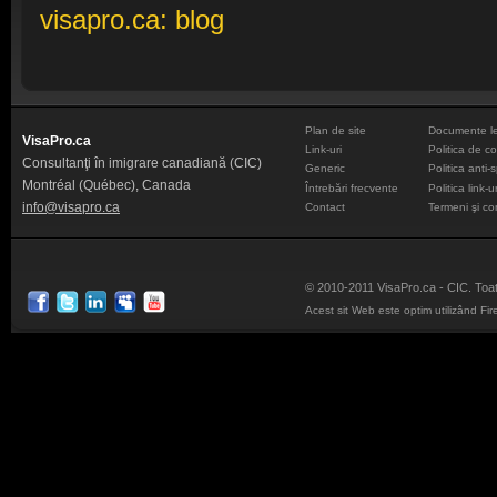
visapro.ca: blog
Plan de site
Documente leg
VisaPro.ca
Link-uri
Politica de co
Consultanţi în imigrare canadiană (CIC)
Generic
Politica anti
Montréal (Québec), Canada
Întrebări frecvente
Politica link-u
info@visapro.ca
Contact
Termeni şi con
© 2010-2011 VisaPro.ca - CIC. Toat
Acest sit Web este optim utilizând Fi